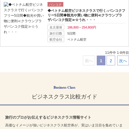
バンコク
◆ベトナム航空ビジネスクラスで行く♪バンコクフ
リー5日間◆観光や買い物に便利≪クラウンプラ
ザバンコク指定≫☆うれ・・・
名古屋発
186,800～254,800円
旅行日数
5日間
航空会社
ベトナム航空
11件中 1-8件目
前へ
1
2
次へ
｜
｜
｜
Business Class
ビジネスクラス比較ガイド
旅行のプロがお伝えするビジネスクラス情報サイト
高価なイメージが強いビジネスクラス航空券が、実はいま注目を集めていま