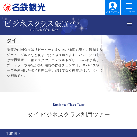
マイページ
メニュー
タイ
微笑みの国タイはリピーターも多い国。物価も安く、観光やリ
ゾート、グルメなど夜までたっぷり遊べます。バンコクの北に
は世界遺産・古都アユタヤ。エメラルドグリーンの海が美しい
プーケットや寺院が多い魅惑の古都チェンマイ。スパイスやハ
ーブを使用したタイ料理は辛いだけでなく複雑だけど、くせに
なる味です。
Business Class Tour
タイ ビジネスクラス利用ツアー
都市選択