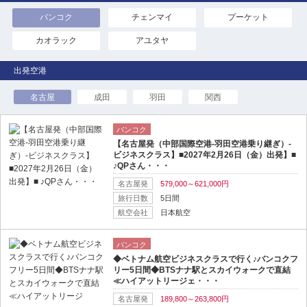
バンコク
チェンマイ
プーケット
カオラック
アユタヤ
名古屋
成田
羽田
関西
バンコク
【名古屋発（中部国際空港-羽田空港乗り継ぎ）-
ビジネスクラス】■2027年2月26日（金）出発】■
♪QPさん・・・
名古屋発
579,000～621,000円
旅行日数
5日間
航空会社
日本航空
バンコク
◆ベトナム航空ビジネスクラスで行く♪バンコクフ
リー5日間◆BTSナナ駅とスカイウォークで直結
≪ハイアットリージェ・・・
名古屋発
189,800～263,800円