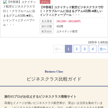
グアム
【中部発】ユナイテッド航空ビジネスクラスで行
く！クラブルームに泊まるグアム4日間♪■美しい
インフィニティープール・・・
名古屋発
191,000～283,000円
旅行日数
4日間
航空会社
ユナイテッド航空
26件中 1-8件目
前へ
1
2
3
4
次へ
｜
｜
｜
｜
｜
Business Class
ビジネスクラス比較ガイド
旅行のプロがお伝えするビジネスクラス情報サイト
高価なイメージが強いビジネスクラス航空券が、実はいま注目を集めていま
す。 「ビジネスクラス徹底比較ガイド」では、お得にビジネスクラスを利用