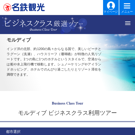
マイページ
メニュー
モルディブ
インド洋の北部、約1200の島々からなる国で、美しいビーチと
ラグーン（浅瀬）、ハウスリーフ（珊瑚礁）が特徴の人気リゾ
ートです。1つの島に1つのホテルというスタイルで、空港から
は船や水上飛行機で移動します。シュノーケリングやアイラン
ドホッピング、ホテルでのんびり過ごしたりとリゾート滞在を
満喫できます。
Business Class Tour
モルディブ ビジネスクラス利用ツアー
都市選択