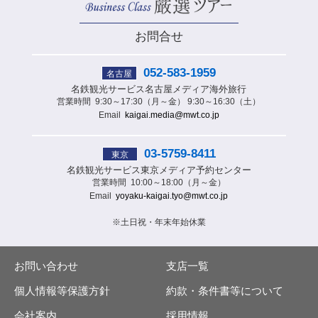
お問合せ
052-583-1959
名古屋
名鉄観光サービス
名古屋メディア海外旅行
営業時間
9:30～17:30（月～金） 9:30～16:30（土）
Email
kaigai.media@mwt.co.jp
03-5759-8411
東京
名鉄観光サービス
東京メディア予約センター
営業時間
10:00～18:00（月～金）
Email
yoyaku-kaigai.tyo@mwt.co.jp
※土日祝・年末年始休業
お問い合わせ
支店一覧
個人情報等保護方針
約款・条件書等について
会社案内
採用情報