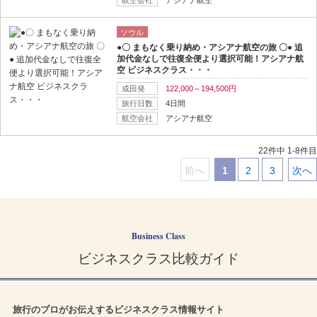
ソウル
●〇 まもなく乗り納め・アシアナ航空の旅 〇● 追
加代金なしで往復全便より選択可能！アシアナ航
空 ビジネスクラス・・・
成田発
122,000～194,500円
旅行日数
4日間
航空会社
アシアナ航空
22件中 1-8件目
前へ
1
2
3
次へ
｜
｜
｜
｜
Business Class
ビジネスクラス比較ガイド
旅行のプロがお伝えするビジネスクラス情報サイト