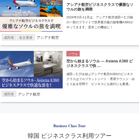
アシアナ航空ビジネスクラスで優雅なソ
ウルの旅を満喫
2026年3月-11月は、アシアナ航空成田ー仁川線
の一部のフライトで世界最大級の旅客機A380が
やってきます。是非この機会に！
アシアナ航空
成田発
名古屋発
ソウル
空から始まるソウル — Asiana A380 ビ
ジネスクラスで快 …
成田⇔仁川を結ぶアシアナ航空A380のビジネス
クラスはフルフラットシート・専用ラウンジ・ゆ
とりある空間で ビジネスにも旅行にも最適。
アシアナ航空
成田発
Business Class Tour
韓国 ビジネスクラス利用ツアー