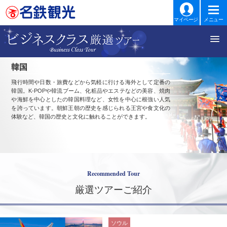
マイページ
メニュー
韓国
飛行時間や日数・旅費などから気軽に行ける海外として定番の
韓国。K-POPや韓流ブーム、化粧品やエステなどの美容、焼肉
や海鮮を中心としたの韓国料理など、女性を中心に根強い人気
を誇っています。朝鮮王朝の歴史を感じられる王宮や食文化の
体験など、韓国の歴史と文化に触れることができます。
Recommended Tour
厳選ツアーご紹介
ソウル