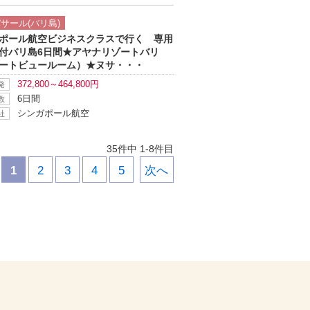
ツアー詳細へ
サール(バリ島)
ポール航空ビジネスクラスで行く 専用
付バリ島6日間★アヤナリゾートバリ
ートビュールーム）★ヌサ・・・
372,800～464,800円
発
6日間
数
シンガポール航空
社
35件中 1-8件目
1
2
3
4
5
次へ
｜
｜
｜
｜
｜