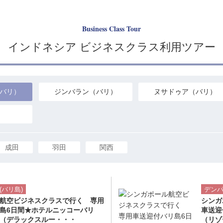
Business Class Tour
インドネシア ビジネスクラス利用ツアー
バリ）
ジンバラン（バリ）
ヌサドゥア（バリ）
成田
羽田
関西
ツアー詳細へ
(バリ島)
デンパ
航空ビジネスクラスで行く 専用
シンガ
リ島6日間★ホテルニッコーバリ
車送迎
（デラックスルー・・・
（リゾ