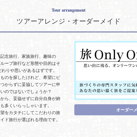
Tour arrangement
ツアーアレンジ・オーダーメイド
の記念旅行、家族旅行、趣味の
グループ旅行など形態や目的はそ
こだわりや思いがあるはずです。
いものを探したけれど、希望にピ
見つからずに妥協してツアーに申
多いのではないでしょうか？
すから、妥協せずに自分自身が納
様も多くいらっしゃいます。
オーダー
希望をカタチにしてこだわりの旅
メイド旅行が選ばれる理由です。