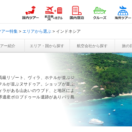
ツアー特集
エリアから選ぶ
インドネシア
アー紹介
エリア・国から探す
航空会社から探す
旅の
高級リゾート、ヴィラ、ホテルが並ぶジ
テルが並ぶヌサドゥア。ショップが並ぶ
ィラがある山あいのウブド、と地区によ
界遺産ボロブドゥール遺跡がありバリ島
。