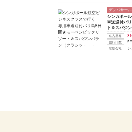
デンパサール
シンガポール
車送迎付バリ
ト＆スパジン
31
名古屋発
5
旅行日数
シ
航空会社