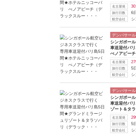
30
名古屋発
6
旅行日数
シ
航空会社
デンパサール
シンガポール
車送迎付バ
べノアビーチ
27
名古屋発
5
旅行日数
シ
航空会社
デンパサール
シンガポール
車送迎付バリ
ゾート＆タラ
29
名古屋発
5
旅行日数
シ
航空会社