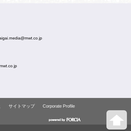
aigai.media@mwt.co.jp
mwt.co.jp
報
サイトマップ
Corporate Profile