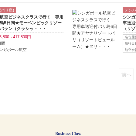
ツアー詳細へ
(バリ島)
デンパ
航空ビジネスクラスで行く 専用
シンガ
島5日間★モーベンピックリゾー
車送迎
バラン（クラシッ・・・
（リゾ
6,800～417,800円
名古屋
日間
旅行日
ンガポール航空
航空会
前へ
｜
Business Class