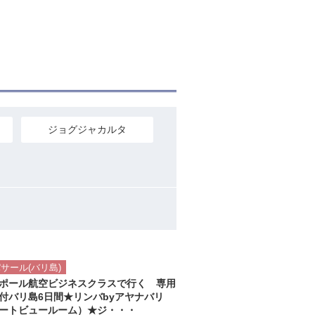
ジョグジャカルタ
ツアー詳細へ
サール(バリ島)
ポール航空ビジネスクラスで行く 専用
付バリ島6日間★リンバbyアヤナバリ
ートビュールーム）★ジ・・・