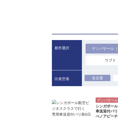
都市選択
デンパサール（
ウブド
名古屋
デンパサール
シンガポール
車送迎付バ
べノアビーチ