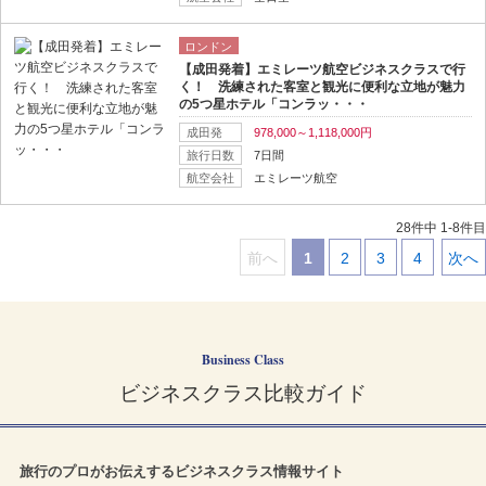
ロンドン
【成田発着】エミレーツ航空ビジネスクラスで行
く！ 洗練された客室と観光に便利な立地が魅力
の5つ星ホテル「コンラッ・・・
成田発
978,000～1,118,000円
旅行日数
7日間
航空会社
エミレーツ航空
28件中 1-8件目
前へ
1
2
3
4
次へ
｜
｜
｜
｜
｜
Business Class
ビジネスクラス比較ガイド
旅行のプロがお伝えするビジネスクラス情報サイト