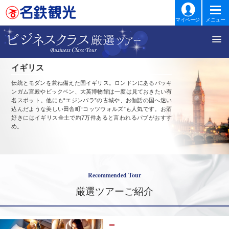
マイページ
メニュー
イギリス
伝統とモダンを兼ね備えた国イギリス。ロンドンにあるバッキ
ンガム宮殿やビックベン、大英博物館は一度は見ておきたい有
名スポット。他にも“エジンバラ”の古城や、お伽話の国へ迷い
込んだような美しい田舎町“コッツウォルズ”も人気です。お酒
好きにはイギリス全土で約7万件あると言われるパブがおすす
め。
Recommended Tour
厳選ツアーご紹介