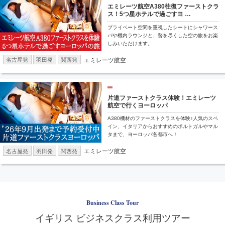
エミレーツ航空A380往復ファーストクラ
ス！5つ星ホテルで過ごすヨ …
プライベート空間を重視したシートにシャワース
パや機内ラウンジと、贅を尽くした空の旅をお楽
しみいただけます。
エミレーツ航空
名古屋発
羽田発
関西発
片道ファーストクラス体験！エミレーツ
航空で行くヨーロッパ
A380機材のファーストクラスを体験♪人気のスペ
イン、イタリアからおすすめのポルトガルやマル
タまで、ヨーロッパ各都市へ！
エミレーツ航空
名古屋発
羽田発
関西発
Business Class Tour
イギリス ビジネスクラス利用ツアー