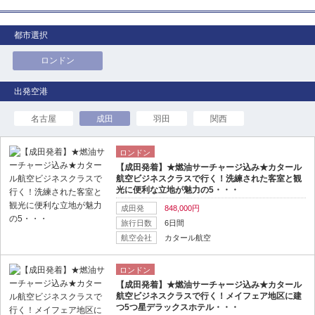
都市選択
ロンドン
名古屋
成田
羽田
関西
ロンドン
【成田発着】★燃油サーチャージ込み★カタール
航空ビジネスクラスで行く！洗練された客室と観
光に便利な立地が魅力の5・・・
成田発
848,000円
旅行日数
6日間
航空会社
カタール航空
ロンドン
【成田発着】★燃油サーチャージ込み★カタール
航空ビジネスクラスで行く！メイフェア地区に建
つ5つ星デラックスホテル・・・