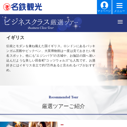
マイページ
メニュー
イギリス
伝統とモダンを兼ね備えた国イギリス。ロンドンにあるバッキ
ンガム宮殿やビックベン、大英博物館は一度は見ておきたい有
名スポット。他にも“エジンバラ”の古城や、お伽話の国へ迷い
込んだような美しい田舎町“コッツウォルズ”も人気です。お酒
好きにはイギリス全土で約7万件あると言われるパブがおすす
め。
Recommended Tour
厳選ツアーご紹介