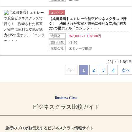
ロンドン
【成田発着】エミレーツ航空ビジネスクラスで行
く！ 洗練された客室と観光に便利な立地が魅力
の5つ星ホテル「コンラッ・・・
成田発
978,000～1,118,000円
旅行日数
7日間
航空会社
エミレーツ航空
28件中 1-8件目
前へ
1
2
3
4
次へ
｜
｜
｜
｜
｜
Business Class
ビジネスクラス比較ガイド
旅行のプロがお伝えするビジネスクラス情報サイト