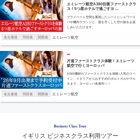
エミレーツ航空A380往復ファーストクラ
ス！5つ星ホテルで過ごすヨ …
プライベート空間を重視したシートにシャワース
パや機内ラウンジと、贅を尽くした空の旅をお楽
しみいただけます。
エミレーツ航空
名古屋発
羽田発
関西発
片道ファーストクラス体験！エミレーツ
航空で行くヨーロッパ
A380機材のファーストクラスを体験♪人気のスペ
イン、イタリアからおすすめのポルトガルやマル
タまで、ヨーロッパ各都市へ！
エミレーツ航空
名古屋発
羽田発
関西発
Business Class Tour
イギリス ビジネスクラス利用ツアー