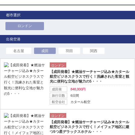
都市選択
ロンドン
名古屋
成田
羽田
関西
ロンドン
【成田発着】★燃油サーチャージ込み★カタール
航空ビジネスクラスで行く！洗練された客室と観
光に便利な立地が魅力の5・・・
成田発
848,000円
旅行日数
6日間
航空会社
カタール航空
ロンドン
【成田発着】★燃油サーチャージ込み★カタール
航空ビジネスクラスで行く！メイフェア地区に建
つ5つ星デラックスホテル・・・