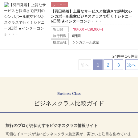
シドニー
【羽田発着】上質なサービスと快適さで評判のシ
ンガポール航空ビジネスクラスで行く！シドニー
6日間 ★インターコンチ・・・
羽田発
788,000～828,000円
旅行日数
6日間
航空会社
シンガポール航空
24件中 1-8件目
前へ
1
2
3
次へ
｜
｜
｜
｜
Business Class
ビジネスクラス比較ガイド
旅行のプロがお伝えするビジネスクラス情報サイト
高価なイメージが強いビジネスクラス航空券が、実はいま注目を集めていま