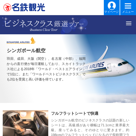
マイページ
メニュー
シンガポール航空
羽田、成田、大阪（関空）、名古屋（中部）、福岡
からの直行便が毎日運航しており、スカイトラック
ス社による2018年「ワールド・ベストエアライン」
で1位に、また「ワールドベストビジネスクラス」で
も2位を受賞と高い評価を得ています。
フルフラットシートで快適
シンガポール航空のビジネスクラスの話題の新しい
シートは、高級感があり横幅は71.1cmと業界最大
級。座ってみると、そのゆとりに驚きます。約
198cmのフルフラットベッドになるので長時間フラ