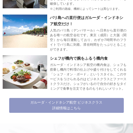
確保しています。
※ご利用の路線、機材によってシートは異なります。
バリ島への直行便はガルーダ・インドネシ
ア航空だけ！
人気のバリ島（デンパサール）へ日本から直行便の
ある唯一の航空会社です。東京（成田）と大阪（関
空）から毎日運航しており、わずか7時間半のフラ
イトでバリ島に到着。滞在時間をたっぷりとること
ができます。
シェフが機内で腕をふるう機内食
ガルーダ・インドネシア航空の機内食は、シェフも
搭乗し機内で料理の仕上げや盛り付けをしてくれる
「シェフ・オン・ボード」というスタイル。このサ
ービスをうけられるのはビジネスクラスとファース
トクラスだけ。シェフがいるので自分の好きなタイ
ミングで食事を注文できるのもうれしいメリット。
ガルーダ・インドネシア航空 ビジネスクラス
詳細情報はこちら