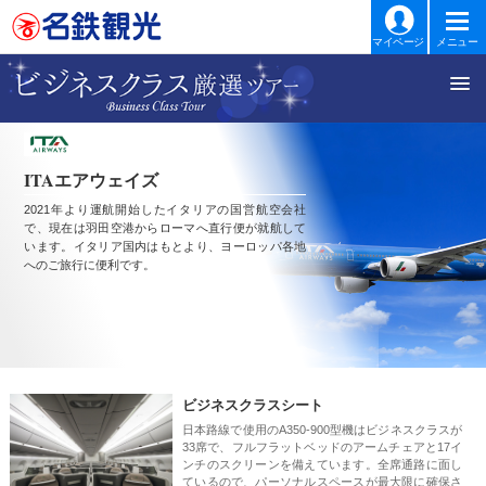
マイページ
メニュー
ITAエアウェイズ
2021年より運航開始したイタリアの国営航空会社
で、現在は羽田空港からローマへ直行便が就航して
います。イタリア国内はもとより、ヨーロッパ各地
へのご旅行に便利です。
ビジネスクラスシート
日本路線で使用のA350-900型機はビジネスクラスが
33席で、フルフラットベッドのアームチェアと17イ
ンチのスクリーンを備えています。全席通路に面し
ているので、パーソナルスペースが最大限に確保さ