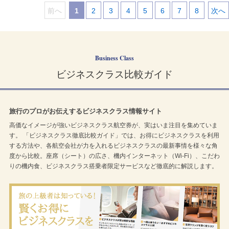
前へ
1
2
3
4
5
6
7
8
次へ
｜
｜
｜
｜
｜
｜
｜
｜
｜
Business Class
ビジネスクラス比較ガイド
旅行のプロがお伝えするビジネスクラス情報サイト
高価なイメージが強いビジネスクラス航空券が、実はいま注目を集めていま
す。 「ビジネスクラス徹底比較ガイド」では、お得にビジネスクラスを利用
する方法や、各航空会社が力を入れるビジネスクラスの最新事情を様々な角
度から比較。座席（シート）の広さ、機内インターネット（Wi-Fi）、こだわ
りの機内食、ビジネスクラス搭乗者限定サービスなど徹底的に解説します。