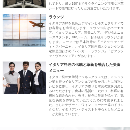
れており、最大180°までリクライニング可能な本革
シートで機内はゆったりとお過ごしいただけます。
ラウンジ
イタリアの粋を集めたデザインとホスピタリティで
お客様をお出迎えします。ラウンジ内はバーエリ
ア、ビュッフェエリア、読書エリア、 デジタルニュ
ーススタンド、VIPルーム、お子様用ラウンジがあ
ります。ローマでは日本路線の「ピアッツァ・デ
ィ・スパーニャ」、イタリア国内線とシェンゲン協
定加盟国行きの「ハンガー・ラウンジ」「ピアッツ
ァ・ヴェネツィア」があります。
イタリア料理の伝統と革新を融合した美食
メニュー
イタリア発の大陸間ビジネスクラスでは、ミシュラ
ン星を持つイタリアンシェフが数か月ごとに特別レ
シピを監修し、イタリアの香りと味覚の旅をお楽し
みいただけます。食材の品質にこだわり、料理の有
機的な組み合わせ、香り、配色に注意を払って、完
全な美食を体験していただくために考案されまし
た。さらにデザート、ワイン、コーヒー等のドリン
クなど、イタリアン・テイストを中心としたメニュ
ーが充実しています。