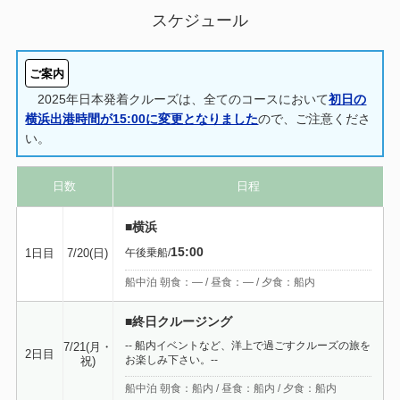
スケジュール
ご案内
2025年日本発着クルーズは、全てのコースにおいて
初日の
横浜出港時間が15:00に変更となりました
ので、ご注意くださ
い。
日数
日程
■横浜
15:00
1日目
7/20(日)
午後乗船/
船中泊 朝食：― / 昼食：― / 夕食：船内
■終日クルージング
-- 船内イベントなど、洋上で過ごすクルーズの旅を
7/21(月・
2日目
お楽しみ下さい。--
祝)
船中泊 朝食：船内 / 昼食：船内 / 夕食：船内