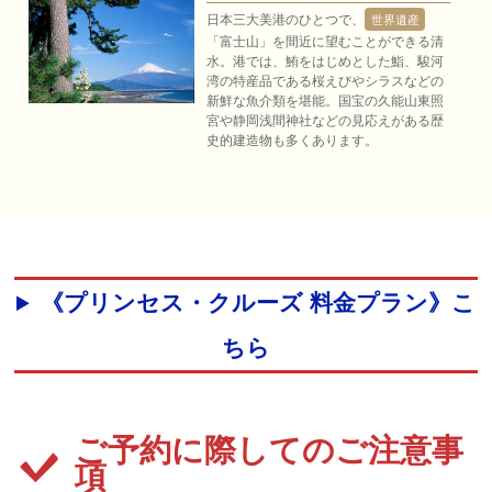
日本三大美港のひとつで、
世界遺産
「富士山」を間近に望むことができる清
水。港では、鮪をはじめとした鮨、駿河
湾の特産品である桜えびやシラスなどの
新鮮な魚介類を堪能。国宝の久能山東照
宮や静岡浅間神社などの見応えがある歴
史的建造物も多くあります。
《プリンセス・クルーズ 料金プラン》こ
ちら
ご予約に際してのご注意事
項