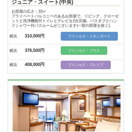
ジュニア・スイート(中央)
お部屋の広さ：33㎡
プライベートバルコニーのあるお部屋で、リビング、クローゼ
ットと洗浄機能付トイレとテレビを2台完備。バスタブとハン
ドシャワー付バスルームがございます(一部の部屋を除く)。
310,000円
横浜
プリンセス・スタンダード
376,500円
横浜
プリンセス・プラス
408,000円
横浜
プリンセス・プレミア