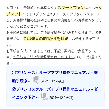
スマートフォン
タ
今回より、乗船前にお客様自身で
あるいは
ブレット
等によりプリンセスクルーズアプリをインストール
し、お客様情報の登録やご自身の写真撮影等のお手続きをして
いただく必要がございます。
お手続きに際しては、ご予約記録番号が必要となります。名鉄
ご出発日の約4か月を目途
観光では、
にお伝えする予定で
す。
お手続き方法につきましては、下記ご案内をご参照下さい。
尚、
お手続き方法は随時刷新されております
ので、ご注意くだ
さい。
①プリンセスクルーズアプリ操作マニュアル～乗
船手続き～
(2024年12月改訂)
②プリンセスクルーズアプリ操作マニュアル～ダ
イニング予約～
(2024年12月改訂)