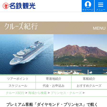
マイページ
メニュー
ツアーポイント
寄港地紹介
客船紹介
スケジュール
代金・お申込み
おすすめクルーズ
クルーズ紀行
>
海域から検索
>
プリンセス・クルーズ
>
プレミアム客船「ダイヤモンド・プリンセス」で航く