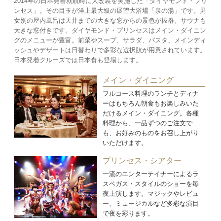
2014年の日本発着就航時に大改装を実施した「ダイヤモンド・プリ
ンセス」。その目玉が洋上最大級の展望大浴場「泉の湯」です。男
女別の屋内風呂は天井までの大きな窓からの景色が抜群。サウナも
大きな窓付きです。ダイヤモンド・プリンセスはメイン・ダイニン
グのメニューが豊富。前菜やスープ、サラダ、パスタ、メインディ
ッシュやデザートは日替わりで多彩な選択肢が用意されています。
日本発着クルーズでは日本食も登場します。
メイン・ダイニング
フルコース料理のランチとディナ
ーはもちろん朝食もお楽しみいた
だけるメイン・ダイニング。各種
料理から、一品ずつのご注文で
も、お好みのものをお召し上がり
いただけます。
プリンセス・シアター
一流のエンターテイナーによるラ
スベガス・スタイルのショーを毎
夜上演します。マジックやレビュ
ー、ミュージカルなど多彩な演目
で夜を彩ります。