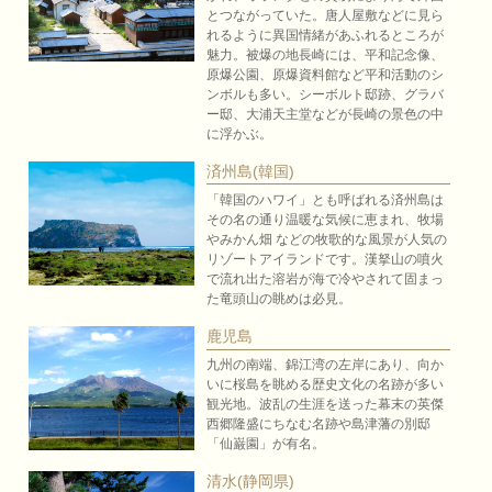
とつながっていた。唐人屋敷などに見ら
れるように異国情緒があふれるところが
魅力。被爆の地長崎には、平和記念像、
原爆公園、原爆資料館など平和活動のシ
ンボルも多い。シーボルト邸跡、グラバ
ー邸、大浦天主堂などが長崎の景色の中
に浮かぶ。
済州島(韓国)
「韓国のハワイ」とも呼ばれる済州島は
その名の通り温暖な気候に恵まれ、牧場
やみかん畑 などの牧歌的な風景が人気の
リゾートアイランドです。漢拏山の噴火
で流れ出た溶岩が海で冷やされて固まっ
た竜頭山の眺めは必見。
鹿児島
九州の南端、錦江湾の左岸にあり、向か
いに桜島を眺める歴史文化の名跡が多い
観光地。波乱の生涯を送った幕末の英傑
西郷隆盛にちなむ名跡や島津藩の別邸
「仙巌園」が有名。
清水(静岡県)