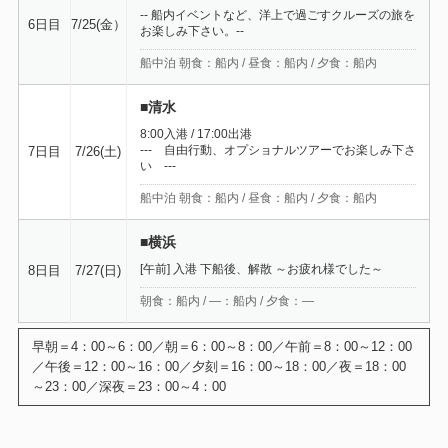
-- 船内イベントなど、洋上で過ごすクルーズの旅を
6日目
7/25(金）
お楽しみ下さい。--
船中泊 朝食：船内 / 昼食：船内 / 夕食：船内
■清水
8:00入港 / 17:00出港
--- 自由行動、オプショナルツアーでお楽しみ下さ
7日目
7/26(土)
い ---
船中泊 朝食：船内 / 昼食：船内 / 夕食：船内
■横浜
[午前] 入港 下船後、解散 ～お疲れ様でした～
8日目
7/27(日)
朝食：船内 / ―：船内 / 夕食：―