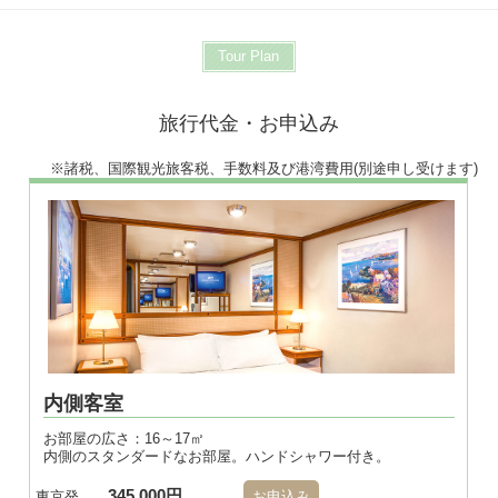
Tour Plan
旅行代金・お申込み
※諸税、国際観光旅客税、手数料及び港湾費用(別途申し受けます)
※画像はダブル
内側客室
お部屋の広さ：16～17㎡
内側のスタンダードなお部屋。ハンドシャワー付き。
345,000円
東京発
お申込み