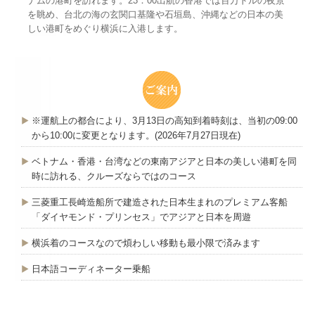
ナムの港町を訪れます。23：00出航の香港では百万ドルの夜景
を眺め、台北の海の玄関口基隆や石垣島、沖縄などの日本の美
しい港町をめぐり横浜に入港します。
※運航上の都合により、3月13日の高知到着時刻は、当初の09:00
から10:00に変更となります。(2026年7月27日現在)
ベトナム・香港・台湾などの東南アジアと日本の美しい港町を同
時に訪れる、クルーズならではのコース
三菱重工長崎造船所で建造された日本生まれのプレミアム客船
「ダイヤモンド・プリンセス」でアジアと日本を周遊
横浜着のコースなので煩わしい移動も最小限で済みます
日本語コーディネーター乗船