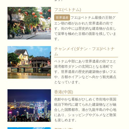
フエ(ベトナム)
フエはベトナム最後の王朝グ
世界遺産
エン朝の都がおかれた世界遺産の街で
す。街の中には歴史的な建造物が点在し
て栄華を極めた古都の面影を残していま
す。
チャンメイ(ダナン・フエ)/ベトナ
ム
ベトナム中部にあり世界遺産の街フエと
港湾都市ダナンの玄関口となる港町で
す。世界遺産の歴史的建築物が多いフエ
や、古都ホイアンなどへ向かう観光拠点
となっています。
香港(中国)
色鮮やかな看板がひしめく市街地や英国
統治下時代に建てられた建築物などが融
合した国際都市。港が九龍半島の中心地
にあり、ショッピングやグルメなど散策
も楽しめます。