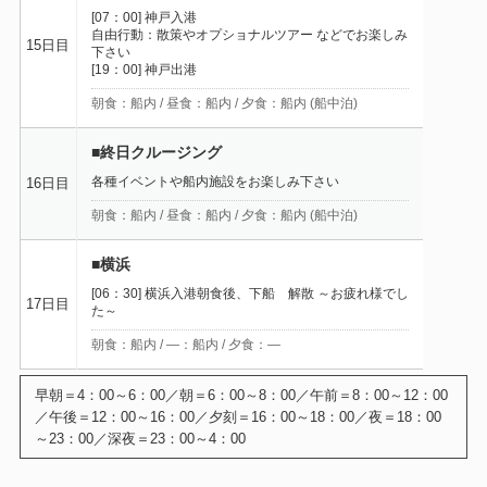
[07：00] 神戸入港
自由行動：散策やオプショナルツアー などでお楽しみ
15日目
下さい
[19：00] 神戸出港
朝食：船内 / 昼食：船内 / 夕食：船内 (船中泊)
■終日クルージング
各種イベントや船内施設をお楽しみ下さい
16日目
朝食：船内 / 昼食：船内 / 夕食：船内 (船中泊)
■横浜
[06：30] 横浜入港朝食後、下船 解散 ～お疲れ様でし
17日目
た～
朝食：船内 / ―：船内 / 夕食：―