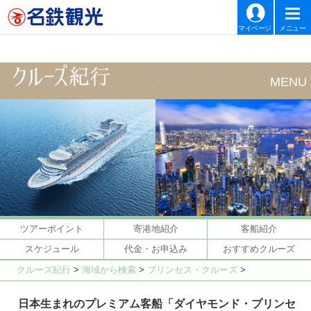
マイページ
メニュー
ツアーポイント
寄港地紹介
客船紹介
スケジュール
代金・お申込み
おすすめクルーズ
クルーズ紀行
>
海域から検索
>
プリンセス・クルーズ
>
日本生まれのプレミアム客船「ダイヤモンド・プリンセ