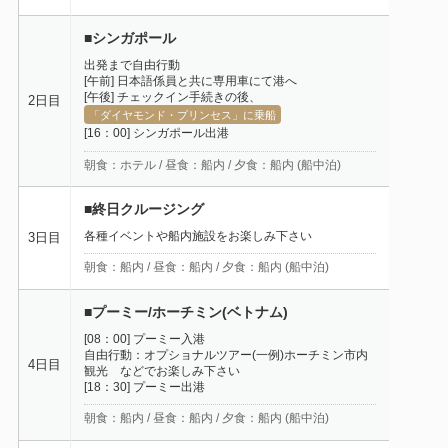
■シンガポール
出発まで自由行動
[午前] 日本語係員と共に専用車にて港へ
[午後] チェックイン手続きの後、
2日目
「ダイヤモンド・プリンセス」に乗船
[16：00] シンガポール出港
朝食：ホテル / 昼食：船内 / 夕食：船内 (船中泊)
■終日クルージング
各種イベントや船内施設をお楽しみ下さい
3日目
朝食：船内 / 昼食：船内 / 夕食：船内 (船中泊)
■プーミー/ホーチミン(ベトナム)
[08：00] プーミー入港
自由行動：オプショナルツアー(一例)ホーチミン市内
4日目
観光 などでお楽しみ下さい
[18：30] プーミー出港
朝食：船内 / 昼食：船内 / 夕食：船内 (船中泊)