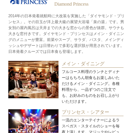
Diamond Princess
2014年の日本発着就航時に大改装を実施した「ダイヤモンド・プリ
ンセス」。その目玉が洋上最大級の展望大浴場「泉の湯」です。男
女別の屋内風呂は天井までの大きな窓からの景色が抜群。サウナも
大きな窓付きです。ダイヤモンド・プリンセスはメイン・ダイニン
グのメニューが豊富。前菜やスープ、サラダ、パスタ、メインディ
ッシュやデザートは日替わりで多彩な選択肢が用意されています。
日本発着クルーズでは日本食も登場します。
メイン・ダイニング
フルコース料理のランチとディナ
ーはもちろん朝食もお楽しみいた
だけるメイン・ダイニング。各種
料理から、一品ずつのご注文で
も、お好みのものをお召し上がり
いただけます。
プリンセス・シアター
一流のエンターテイナーによるラ
スベガス・スタイルのショーを毎
夜上演します。マジックやレビュ