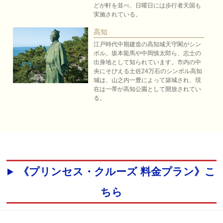
どが軒を並べ、日曜日には歩行者天国も
実施されている。
高知
江戸時代中期建造の高知城天守閣がシン
ボル。坂本龍馬や中岡慎太郎ら、志士の
出身地として知られています。市内の中
央にそびえる土佐24万石のシンボル高知
城は、山之内一豊によって築城され、現
在は一帯が高知公園として開放されてい
る。
《プリンセス・クルーズ 料金プラン》こ
ちら