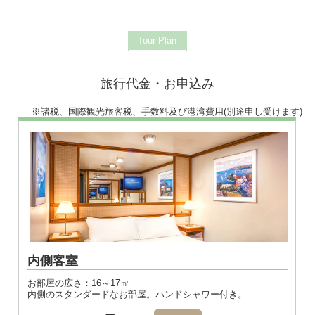
Tour Plan
旅行代金・お申込み
※諸税、国際観光旅客税、手数料及び港湾費用(別途申し受けます)
※画像はダブル
内側客室
お部屋の広さ：16～17㎡
内側のスタンダードなお部屋。ハンドシャワー付き。