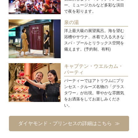
ー、ミュージカルなど多彩な演目
で夜を彩ります。
泉の湯
洋上最大級の展望風呂。海を望む
浴槽やサウナ、水着で入る大きな
スパ・プールとリラックス空間を
備えます。(予約制、有料)
キャプテン・ウエルカム・
パーティ
パーティーではアトリウムにプリ
ンセス・クルーズ名物の「グラス
タワー」が出現。華やかな雰囲気
をお洒落をしてお楽しみくださ
い。
ダイヤモンド・プリンセスの詳細はこちら