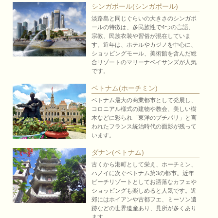
シンガポール(シンガポール)
淡路島と同じぐらいの大きさのシンガポ
ールの特徴は、多民族性で4つの言語、
宗教、民族衣装や習俗が混在していま
す。近年は、ホテルやカジノを中心に、
ショッピングモール、美術館を含んだ総
合リゾートのマリーナベイサンズが人気
です。
ベトナム(ホーチミン)
ベトナム最大の商業都市として発展し、
コロニアル様式の建物や教会、美しい樹
木などに彩られ「東洋のプチパリ」と言
われたフランス統治時代の面影が残って
います。
ダナン(ベトナム)
古くから港町として栄え、ホーチミン、
ハノイに次ぐベトナム第3の都市。近年
ビーチリゾートとしてお洒落なカフェや
ショッピングも楽しめると人気です。近
郊にはホイアンや古都フエ、ミーソン遺
跡などの世界遺産あり、見所が多くあり
ます。