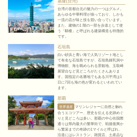
基隆(台湾)
台湾の首都台北の魅力の一つはグルメ。
あらゆる中華料理が揃っており、しかも
一流の店が味と技を競い合っています。
また、建物の1 階の一部を歩道として使
う「騎楼」と呼ばれる建築構造も特徴的
です。
石垣島
白い砂浜と青い海で人気リゾート地とし
て有名な石垣島ですが、石垣島鍾乳洞や
博物館、海を眺められる景観地、玉取崎
展望台など見どころがたくさんありま
す。国指定の名勝地でもある川平湾は1
日に7回も海の色が変わるといわれてい
ます。
那覇
マリンレジャーに自然と触れ
世界遺産
合うエコツアー、歴史を伝える史跡めぐ
りと見どころは多い。那覇の中心街国際
通りは県内最大の繁華街で、戦後復興か
ら繁栄までの奇跡の1マイルと呼ばれ、
沿道にはレストラン、雑貨店、土産品な