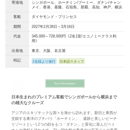
寄港地
シンガポール、ホーチミン/プーミー、ダナン/チャン
メイ、香港、基隆、石垣島、那覇、高知、神戸、横浜
客船
ダイヤモンド・プリンセス
期間
2027年2月28日～3月16日
代金
345,000～728,000円《2名1室/エコノミークラス利
用》
出発地
東京、大阪、名古屋
特記
2名様より催行
日本語スタッフ
Tour Information
日本生まれのプレミアム客船でシンガポールから横浜まで
の雄大なクルーズ
アジアのエキゾチックな国々を海から訪れます。新旧と東西が
交錯する東洋のプチパリ「ホーチミン」、遺跡と美しいビーチ
リゾートという2つの顔をもつ「ダナン」と変化に富んだベト