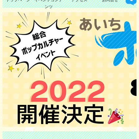
ンツ
アマチュア作品展示即売会
企業・出演者ブース
ステージイベント
スタンプラリー
撮影スポット
体験コーナー
コスプレ