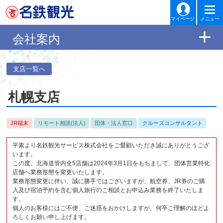
マイページ
メニュー
会社案内
支店一覧へ
札幌支店
JR端末
リモート相談(法人)
団体・法人窓口
クルーズコンサルタント
平素より名鉄観光サービス株式会社をご愛顧いただき誠にありがとうござ
います。
この度、北海道管内全5店舗は2024年3月1日をもちまして、団体営業特化
店舗へ業務形態を変更いたします。
業務形態変更に伴い、誠に勝手ではございますが、航空券、JR券のご購
入及び宿泊予約を含む個人旅行のご相談とお申込み業務を終了いたしま
す。
個人のお客様にはご不便、ご迷惑をおかけしますが、何卒ご理解のほどよ
ろしくお願い申し上げます。