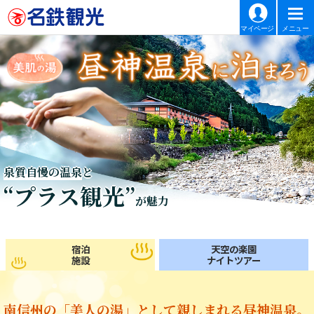
マイページ
メニュー
泉質自慢の温泉
と
“プラス観光”
が魅力
宿泊
天空の楽園
施設
ナイトツアー
南信州の「美人の湯」として親しまれる昼神温泉。