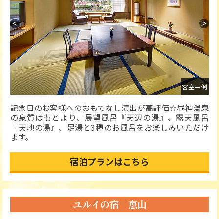
＜
＞
外観
客室一例
記念日のお客様へのおもてなし演出が高評価☆昼神温泉
の泉質はもとより、展望風呂『天辺の湯』、露天風呂
『天地の湯』、足湯と3種のお風呂をお楽しみいただけ
ます。
宿泊プランはこちら
ユルイの宿 恵山