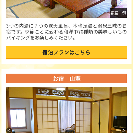
風呂
客室一例
3つの内湯に７つの露天風呂、本格足湯と温泉三昧のお
宿です。季節ごとに変わる和洋中70種類の美味しいもの
バイキングをお楽しみください。
宿泊プランはこちら
お宿 山翠
＜
＞