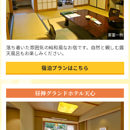
玄関
客室一例
落ち着いた雰囲気の純和風なお宿です。自然と親しむ露
天風呂もお楽しみください。
宿泊プランはこちら
昼神グランドホテル天心