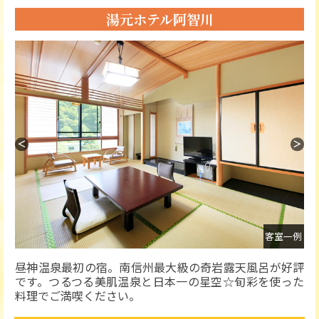
湯元ホテル阿智川
＜
＞
外観
客室一例
昼神温泉最初の宿。南信州最大級の奇岩露天風呂が好評
です。つるつる美肌温泉と日本一の星空☆旬彩を使った
料理でご満喫ください。