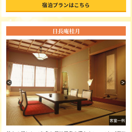
宿泊プランはこちら
日長庵桂月
＜
＞
外観
客室一例