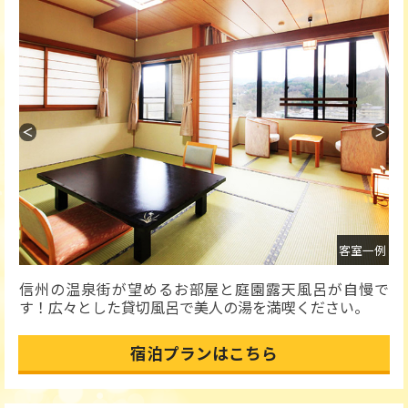
＜
＞
風呂
客室一例
信州の温泉街が望めるお部屋と庭園露天風呂が自慢で
す！広々とした貸切風呂で美人の湯を満喫ください。
宿泊プランはこちら