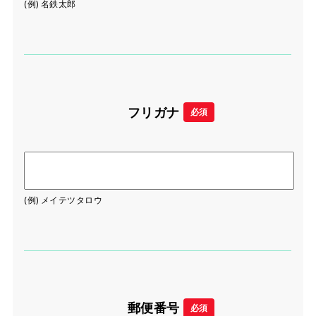
(例) 名鉄太郎
フリガナ
必須
(例) メイテツタロウ
郵便番号
必須