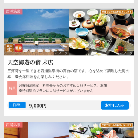
西浦
温泉
露天風呂
温泉
天空海遊の宿 末広
三河湾を一望できる西浦温泉街の高台の宿です。心を込めて調理した海の
幸、磯会席料理をお楽しみください。
月曜宿泊限定「料理長からのおすすめ１品サービス」追加
特典
※特別宿泊プランに１品サービスがございません
9,000
円
日帰り
西浦
温泉