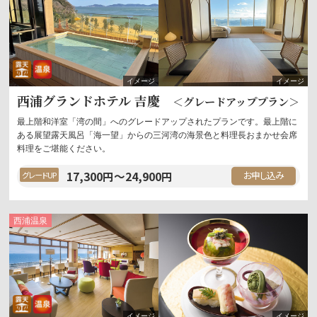
露天風呂
温泉
西浦グランドホテル 吉慶
＜グレードアッププラン＞
最上階和洋室「湾の間」へのグレードアップされたプランです。最上階に
ある展望露天風呂「海一望」からの三河湾の海景色と料理長おまかせ会席
料理をご堪能ください。
17,300
円
～
24,900
円
グレードUP
西浦
温泉
露天風呂
温泉