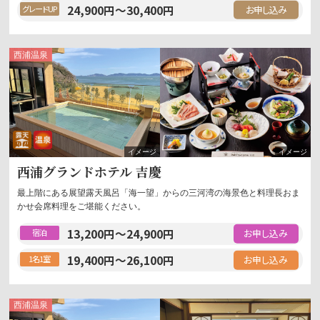
24,900
円
～
30,400
円
グレードUP
西浦
温泉
露天風呂
温泉
西浦グランドホテル 吉慶
最上階にある展望露天風呂「海一望」からの三河湾の海景色と料理長おま
かせ会席料理をご堪能ください。
13,200
円
～
24,900
円
宿泊
19,400
円
～
26,100
円
1名1室
西浦
温泉