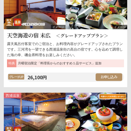
露天風呂
温泉
天空海遊の宿 末広
＜グレードアッププラン＞
露天風呂付客室でのご宿泊と、お料理内容がグレードアップされたプラン
です。三河湾を一望できる西浦温泉街の高台の宿です。心を込めて調理し
た海の幸、磯会席料理をお楽しみください。
特典
月曜宿泊限定「料理長からのおすすめ１品サービス」追加
26,100
円
グレードUP
西浦
温泉
露天風呂
温泉