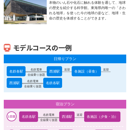
本物のいん石や化石に触れる体験を通して、地球
の歴史を紹介する科学館。東海県内唯一の「さわ
れる地球」を使った今の地球の姿など、地球・生
命の歴史を体感することができます。
モデルコースの一例
日帰りプラン
名鉄電車
送迎
送迎
名鉄各駅
西浦駅
各施設（昼食）
全線乗り放題
名鉄電車
西浦駅
名鉄各駅
全線乗り放題
宿泊プラン
名鉄電車
送迎
名鉄各駅
西浦駅
各施設（夕食・泊）
全線乗り放題