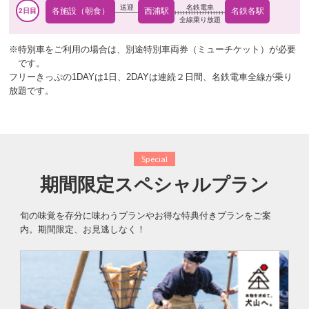
送迎
名鉄電車
各施設（朝食）
西浦駅
名鉄各駅
全線乗り放題
特別車をご利用の場合は、別途特別車両券（ミューチケット）が必要
です。
フリーきっぷの1DAYは1日、2DAYは連続２日間、名鉄電車全線が乗り
放題です。
Special
期間限定スペシャルプラン
旬の味覚を存分に味わうプランやお得な特典付きプランをご案
内。
期間限定、お見逃しなく！