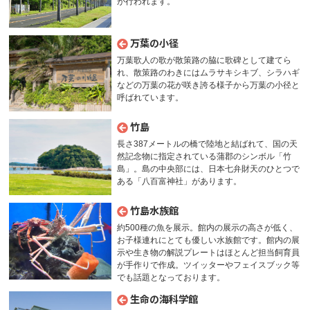
が行われます。
万葉の小径
万葉歌人の歌が散策路の脇に歌碑として建てら
れ、散策路のわきにはムラサキシキブ、シラハギ
などの万葉の花が咲き誇る様子から万葉の小径と
呼ばれています。
竹島
長さ387メートルの橋で陸地と結ばれて、国の天
然記念物に指定されている蒲郡のシンボル「竹
島」。島の中央部には、日本七弁財天のひとつで
ある「八百富神社」があります。
竹島水族館
約500種の魚を展示。館内の展示の高さが低く、
お子様連れにとても優しい水族館です。館内の展
示や生き物の解説プレートはほとんど担当飼育員
が手作りで作成。ツイッターやフェイスブック等
でも話題となっております。
生命の海科学館