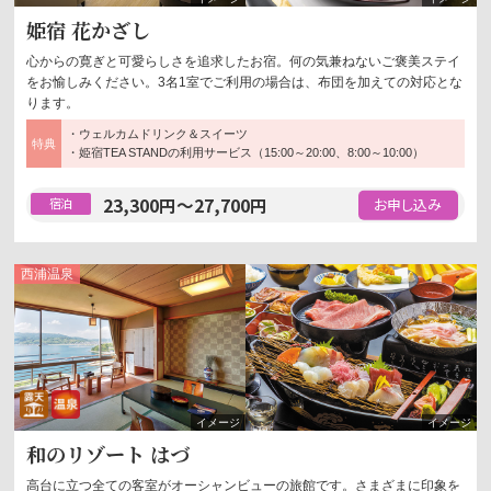
姫宿 花かざし
心からの寛ぎと可愛らしさを追求したお宿。何の気兼ねないご褒美ステイ
をお愉しみください。3名1室でご利用の場合は、布団を加えての対応とな
ります。
・ウェルカムドリンク＆スイーツ
特典
・姫宿TEA STANDの利用サービス（15:00～20:00、8:00～10:00）
23,300
円
～
27,700
円
宿泊
西浦
温泉
露天風呂
温泉
和のリゾート はづ
高台に立つ全ての客室がオーシャンビューの旅館です。さまざまに印象を