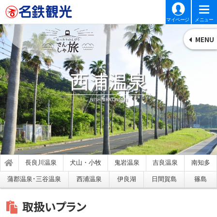
マイページ
メニュー
でんしゃ旅 電車+旅館・ホテ
西浦温泉
NISHIURA ONSEN
長良川温泉
犬山・小牧
鬼岩温泉
吉良温泉
南知多
蒲郡温泉･三谷温泉
西浦温泉
伊良湖
日間賀島
篠島
取扱いプラン