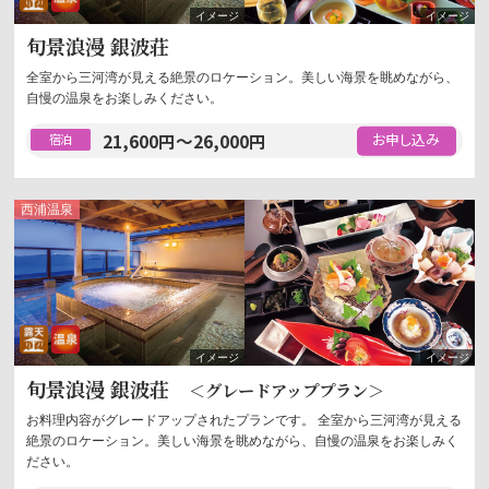
旬景浪漫 銀波荘
全室から三河湾が見える絶景のロケーション。美しい海景を眺めながら、
自慢の温泉をお楽しみください。
21,600
円
～
26,000
円
宿泊
西浦
温泉
露天風呂
温泉
旬景浪漫 銀波荘
＜グレードアッププラン＞
お料理内容がグレードアップされたプランです。 全室から三河湾が見える
絶景のロケーション。美しい海景を眺めながら、自慢の温泉をお楽しみく
ださい。