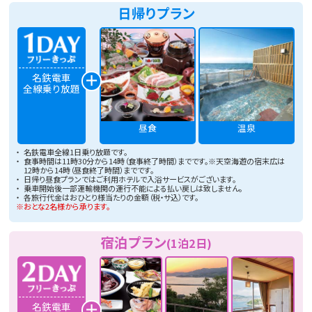
日帰りプラン
名鉄電車
全線乗り放題
昼食
温泉
名鉄電車全線1日乗り放題です。
食事時間は11時30分から14時（食事終了時間）までです。※天空海遊の宿末広は
12時から14時（昼食終了時間）までです。
日帰り昼食プランではご利用ホテルで入浴サービスがございます。
乗車開始後一部運輸機関の運行不能による払い戻しは致しません。
各旅行代金はおひとり様当たりの金額（税・サ込）です。
おとな2名様から承ります。
宿泊プラン
(1泊2日)
名鉄電車