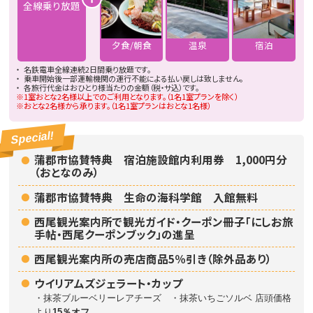
全線乗り放題
夕食/朝食
温泉
宿泊
名鉄電車全線連続2日間乗り放題です。
乗車開始後一部運輸機関の運行不能による払い戻しは致しません。
各旅行代金はおひとり様当たりの金額（税・サ込）です。
1室おとな2名様以上でのご利用となります。（1名1室プランを除く）
おとな2名様から承ります。（1名1室プランはおとな1名様）
Special!
蒲郡市協賛特典 宿泊施設館内利用券 1,000円分
（おとなのみ）
蒲郡市協賛特典 生命の海科学館 入館無料
西尾観光案内所で観光ガイド・クーポン冊子「にしお旅
手帖・西尾クーポンブック」の進呈
西尾観光案内所の売店商品5％引き（除外品あり）
ウイリアムズジェラート・カップ
・抹茶ブルーベリーレアチーズ ・抹茶いちごソルベ 店頭価格
より
15％オフ