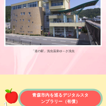
「道の駅」浅虫温泉ゆ～さ浅虫
青森市内を巡るデジタルスタ
ンプラリー
（有償）
1