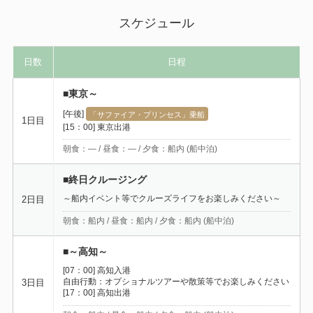
スケジュール
日数
日程
■東京～
[午後]
「サファイア・プリンセス」乗船
1日目
[15：00] 東京出港
朝食：― / 昼食：― / 夕食：船内 (船中泊)
■終日クルージング
～船内イベント等でクルーズライフをお楽しみください～
2日目
朝食：船内 / 昼食：船内 / 夕食：船内 (船中泊)
■～高知～
[07：00] 高知入港
自由行動：オプショナルツアーや散策等でお楽しみください
3日目
[17：00] 高知出港