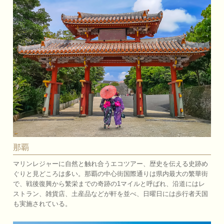
那覇
マリンレジャーに自然と触れ合うエコツアー、歴史を伝える史跡め
ぐりと見どころは多い。那覇の中心街国際通りは県内最大の繁華街
で、戦後復興から繁栄までの奇跡の1マイルと呼ばれ、沿道にはレ
ストラン、雑貨店、土産品などが軒を並べ、日曜日には歩行者天国
も実施されている。