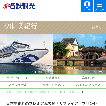
マイページ
メニュー
Princess Cruises
フエ(ベトナム)
ツアーポイント
寄港地紹介
客船紹介
スケジュール
代金・お申込み
おすすめクルーズ
クルーズ紀行
>
海域から検索
>
プリンセス・クルーズ
>
日本生まれのプレミアム客船「サファイア・プリンセ