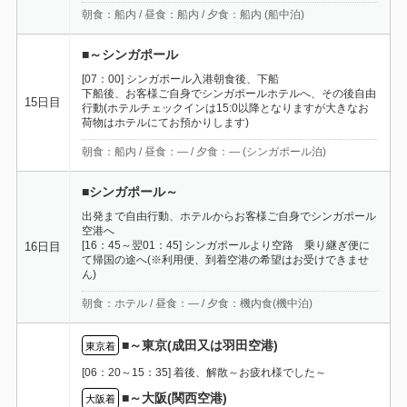
朝食：船内 / 昼食：船内 / 夕食：船内 (船中泊)
■～シンガポール
[07：00] シンガポール入港朝食後、下船
下船後、お客様ご自身でシンガポールホテルへ、その後自由
15日目
行動(ホテルチェックインは15:0以降となりますが大きなお
荷物はホテルにてお預かりします)
朝食：船内 / 昼食：― / 夕食：― (シンガポール泊)
■シンガポール～
出発まで自由行動、ホテルからお客様ご自身でシンガポール
空港へ
[16：45～翌01：45] シンガポールより空路 乗り継ぎ便に
16日目
て帰国の途へ(※利用便、到着空港の希望はお受けできませ
ん)
朝食：ホテル / 昼食：― / 夕食：機内食(機中泊)
■～東京(成田又は羽田空港)
東京着
[06：20～15：35] 着後、解散～お疲れ様でした～
■～大阪(関西空港)
大阪着