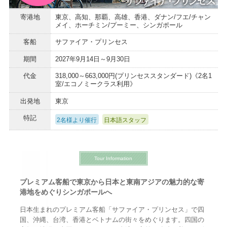
寄港地
東京、高知、那覇、高雄、香港、ダナン/フエ/チャン
メイ、ホーチミン/プーミー、シンガポール
客船
サファイア・プリンセス
期間
2027年9月14日～9月30日
代金
318,000～663,000円(プリンセススタンダード)《2名1
室/エコノミークラス利用》
出発地
東京
特記
2名様より催行
日本語スタッフ
Tour Information
プレミアム客船で東京から日本と東南アジアの魅力的な寄
港地をめぐりシンガポールへ
日本生まれのプレミアム客船「サファイア・プリンセス」で四
国、沖縄、台湾、香港とベトナムの街々をめぐります。四国の