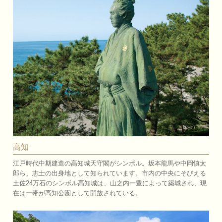
高知
江戸時代中期建造の高知城天守閣がシンボル。坂本龍馬や中岡慎太
郎ら、志士の出身地として知られています。市内の中央にそびえる
土佐24万石のシンボル高知城は、山之内一豊によって築城され、現
在は一帯が高知公園として開放されている。