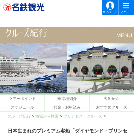
マイページ
メニュー
©Princess Cruises
基隆/台北(台湾)
ツアーポイント
寄港地紹介
客船紹介
スケジュール
代金・お申込み
おすすめクルーズ
クルーズ紀行
>
海域から検索
>
プリンセス・クルーズ
>
日本生まれのプレミアム客船「ダイヤモンド・プリンセ