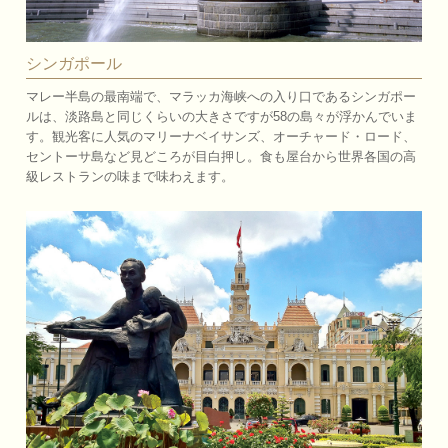
シンガポール
マレー半島の最南端で、マラッカ海峡への入り口であるシンガポー
ルは、淡路島と同じくらいの大きさですが58の島々が浮かんでいま
す。観光客に人気のマリーナベイサンズ、オーチャード・ロード、
セントーサ島など見どころが目白押し。食も屋台から世界各国の高
級レストランの味まで味わえます。