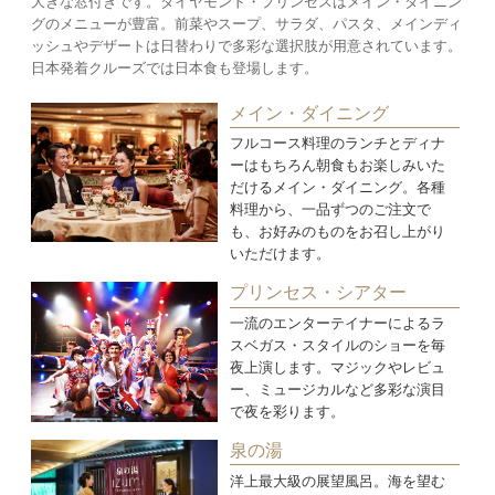
大きな窓付きです。ダイヤモンド・プリンセスはメイン・ダイニン
グのメニューが豊富。前菜やスープ、サラダ、パスタ、メインディ
ッシュやデザートは日替わりで多彩な選択肢が用意されています。
日本発着クルーズでは日本食も登場します。
メイン・ダイニング
フルコース料理のランチとディナ
ーはもちろん朝食もお楽しみいた
だけるメイン・ダイニング。各種
料理から、一品ずつのご注文で
も、お好みのものをお召し上がり
いただけます。
プリンセス・シアター
一流のエンターテイナーによるラ
スベガス・スタイルのショーを毎
夜上演します。マジックやレビュ
ー、ミュージカルなど多彩な演目
で夜を彩ります。
泉の湯
洋上最大級の展望風呂。海を望む