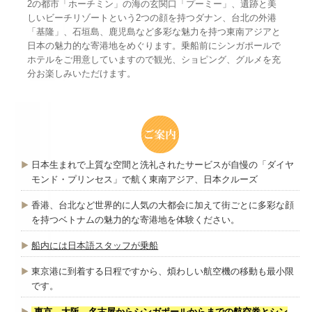
2の都市「ホーチミン」の海の玄関口「プーミー」、遺跡と美
しいビーチリゾートという2つの顔を持つダナン、台北の外港
「基隆」、石垣島、鹿児島など多彩な魅力を持つ東南アジアと
日本の魅力的な寄港地をめぐります。乗船前にシンガポールで
ホテルをご用意していますので観光、ショピング、グルメを充
分お楽しみいただけます。
日本生まれで上質な空間と洗礼されたサービスが自慢の「ダイヤ
モンド・プリンセス」で航く東南アジア、日本クルーズ
香港、台北など世界的に人気の大都会に加えて街ごとに多彩な顔
を持つベトナムの魅力的な寄港地を体験ください。
船内には日本語スタッフが乗船
東京港に到着する日程ですから、煩わしい航空機の移動も最小限
です。
東京、大阪、名古屋からシンガポールからまでの航空券とシン