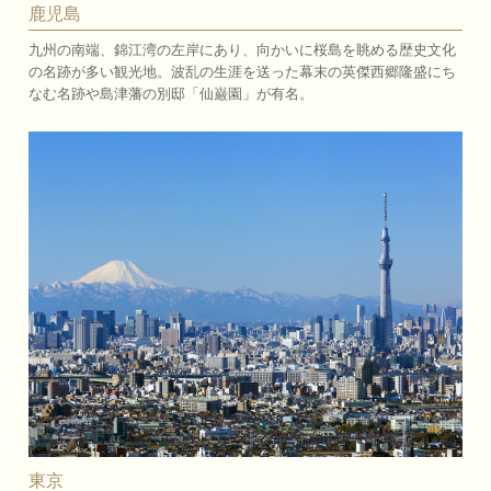
鹿児島
九州の南端、錦江湾の左岸にあり、向かいに桜島を眺める歴史文化
の名跡が多い観光地。波乱の生涯を送った幕末の英傑西郷隆盛にち
なむ名跡や島津藩の別邸「仙巌園」が有名。
東京