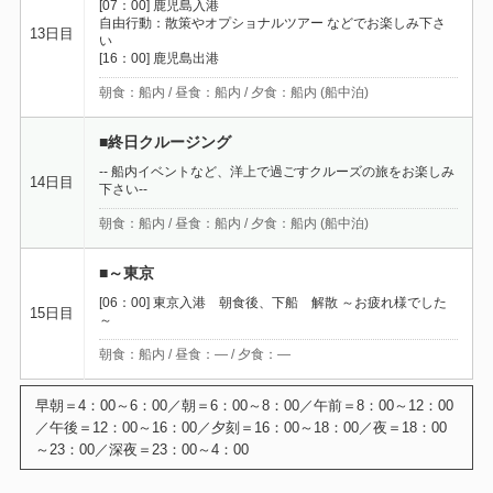
[07：00] 鹿児島入港
自由行動：散策やオプショナルツアー などでお楽しみ下さ
13日目
い
[16：00] 鹿児島出港
朝食：船内 / 昼食：船内 / 夕食：船内 (船中泊)
■終日クルージング
-- 船内イベントなど、洋上で過ごすクルーズの旅をお楽しみ
14日目
下さい--
朝食：船内 / 昼食：船内 / 夕食：船内 (船中泊)
■～東京
[06：00] 東京入港 朝食後、下船 解散 ～お疲れ様でした
15日目
～
朝食：船内 / 昼食：― / 夕食：―