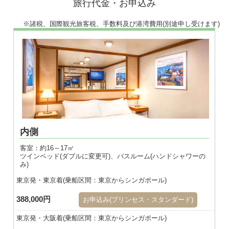
旅行代金・お申込み
※諸税、国際観光旅客税、手数料及び港湾費用(別途申し受けます)
※画像はダブル
内側
客室：約16～17㎡
ツインベッド(ダブルに変更可)、バスルーム(ハンドシャワーの
み)
東京発・東京着(乗船区間：東京からシンガポール)
388,000円
お申込み(プリンセス・スタンダード)
東京発・大阪着(乗船区間：東京からシンガポール)