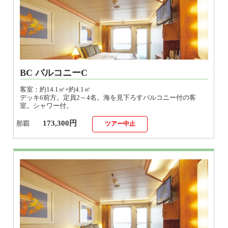
BC バルコニーC
客室：約14.1㎡+約4.1㎡
デッキ6前方。定員2～4名。海を見下ろすバルコニー付の客
室。シャワー付。
173,300円
那覇
ツアー中止