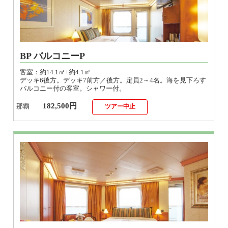
BP バルコニーP
客室：約14.1㎡+約4.1㎡
デッキ6後方。デッキ7前方／後方。定員2～4名。海を見下ろす
バルコニー付の客室。シャワー付。
182,500円
那覇
ツアー中止
MS ミニスイート