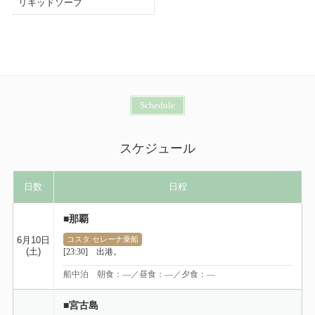
Schedule
スケジュール
日数
日程
■那覇
6月10日
コスタ セレーナ乗船
(土)
[23:30] 出港。
船中泊 朝食：―／昼食：―／夕食：―
■宮古島
[10:30] 入港 オプショナルツアーでお楽しみ下さい。
6月11日