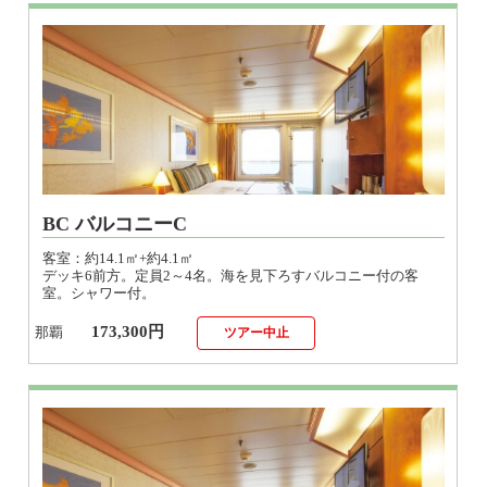
BC バルコニーC
客室：約14.1㎡+約4.1㎡
デッキ6前方。定員2～4名。海を見下ろすバルコニー付の客
室。シャワー付。
173,300円
那覇
ツアー中止