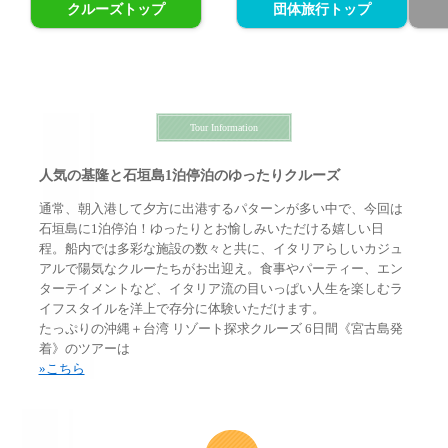
Tour Information
人気の基隆と石垣島1泊停泊のゆったりクルーズ
通常、朝入港して夕方に出港するパターンが多い中で、今回は
石垣島に1泊停泊！ゆったりとお愉しみいただける嬉しい日
程。船内では多彩な施設の数々と共に、イタリアらしいカジュ
アルで陽気なクルーたちがお出迎え。食事やパーティー、エン
ターテイメントなど、イタリア流の目いっぱい人生を楽しむラ
イフスタイルを洋上で存分に体験いただけます。
たっぷりの沖縄＋台湾 リゾート探求クルーズ 6日間《宮古島発
着》のツアーは
»こちら