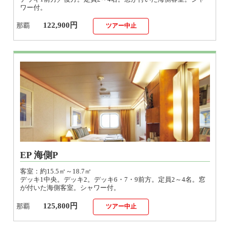
122,900円
那覇
ツアー中止
EP 海側P
客室：約15.5㎡～18.7㎡
デッキ1中央。デッキ2。デッキ6・7・9前方。定員2～4名。窓
が付いた海側客室。シャワー付。
125,800円
那覇
ツアー中止