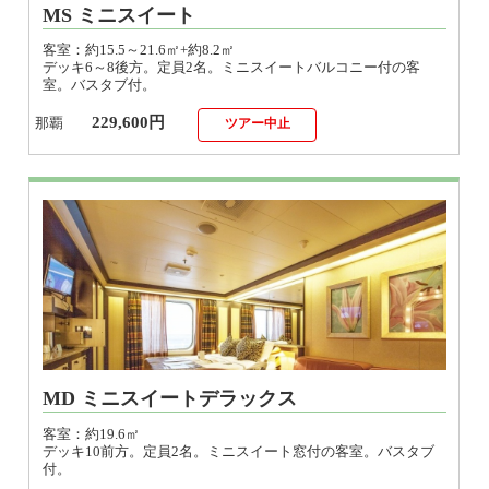
客室：約15.5～21.6㎡+約8.2㎡
デッキ6～8後方。定員2名。ミニスイートバルコニー付の客
室。バスタブ付。
229,600円
那覇
ツアー中止
MD ミニスイートデラックス
客室：約19.6㎡
デッキ10前方。定員2名。ミニスイート窓付の客室。バスタブ
付。
239,600円
那覇
ツアー中止