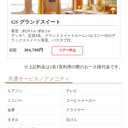
GS グランドスイート
客室：約29.1㎡+約8.2㎡
デッキ7。定員4名。グランドスイートルームバルコニー付のデ
ラックススイート客室。バスタブ付。
304,700円
那覇
ツアー中止
共通サービス／アメニティ
エアコン
テレビ
ミニバー
コーヒーメーカー
金庫
ドライヤー
タオル
石けん
リキッドソープ