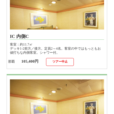
IC 内側C
客室：約11.7㎡
デッキ1-2前方／後方。定員2～4名。客室の中ではもっともお
値打ちな内側客室。シャワー付。
105,400円
那覇
ツアー中止