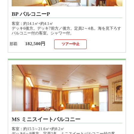
BP バルコニーP
客室：約14.1㎡+約4.1㎡
デッキ6後方。デッキ7前方／後方。定員2～4名。海を見下ろす
バルコニー付の客室。シャワー付。
182,500円
那覇
ツアー中止
MS ミニスイートバルコニー
客室：約15.5～21.6㎡+約8.2㎡
デッキ6～8後方。定員2名。ミニスイートバルコニー付の客
室。バスタブ付。