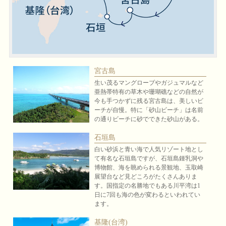
宮古島
生い茂るマングローブやガジュマルなど
亜熱帯特有の草木や珊瑚礁などの自然が
今も手つかずに残る宮古島は、美しいビ
ーチが自慢。特に「砂山ビーチ」は名前
の通りビーチに砂でできた砂山がある。
石垣島
白い砂浜と青い海で人気リゾート地とし
て有名な石垣島ですが、石垣島鍾乳洞や
博物館、海を眺められる景観地、玉取崎
展望台など見どころがたくさんありま
す。国指定の名勝地でもある川平湾は1
日に7回も海の色が変わるといわれてい
ます。
基隆(台湾)
台湾の首都台北の魅力の一つはグルメ。