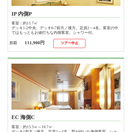
IP 内側P
客室：約11.7㎡
デッキ1-2中央。デッキ6-7前方／後方。定員2～4名。客室の中
ではもっともお値打ちな内側客室。シャワー付。
111,900円
那覇
ツアー中止
EC 海側C
客室：約15.5㎡～18.7㎡
デッキ1前方／後方。定員2～4名。窓が付いた海側客室。シャ
ワー付。