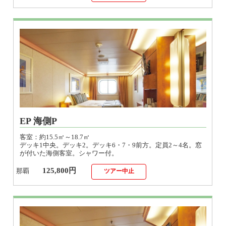
EP 海側P
客室：約15.5㎡～18.7㎡
デッキ1中央。デッキ2。デッキ6・7・9前方。定員2～4名。窓
が付いた海側客室。シャワー付。
125,800円
那覇
ツアー中止