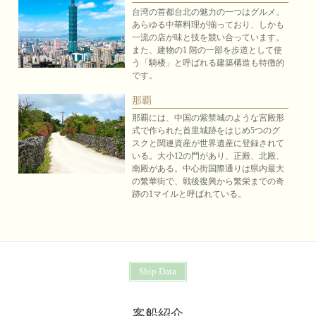
あらゆる中華料理が揃っており、しかも
一流の店が味と技を競い合っています。
また、建物の1 階の一部を歩道として使
う「騎楼」と呼ばれる建築構造も特徴的
です。
那覇
那覇には、中国の紫禁城のような宮殿形
式で作られた首里城跡をはじめ5つのグ
スクと関連資産が世界遺産に登録されて
いる。大小12の門があり、正殿、北殿、
南殿がある。中心街国際通りは県内最大
の繁華街で、戦後復興から繁栄までの奇
跡の1マイルと呼ばれている。
Ship Data
客船紹介