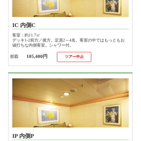
IC 内側C
客室：約11.7㎡
デッキ1-2前方／後方。定員2～4名。客室の中ではもっともお
値打ちな内側客室。シャワー付。
105,400円
那覇
ツアー中止
IP 内側P
客室：約11.7㎡