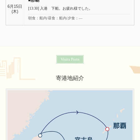
[13:30] 入港 下船。お疲れ様でした。
(木)
朝食：船内/昼食：船内/夕食：―
Visits Ports
寄港地紹介