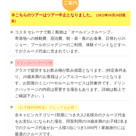
※こちらのツアーはツアー中止となりました。
（2022年10月24日現
在）
コスタ セレーナで航く船旅は「オールインクルーシブ」
寄港地への移動費、宿泊費、朝・昼・夜のお食事、日替わりの
ショー、プールやジャグジーのご利用、体験イベントなどすべ
てがクルーズ代金に含まれています。
ドリンクパッケージ付
グラスで提供するお飲み物が飲み放題となります。(特定条件あ
り。20歳未満のお客様はノンアルコールパッケージとなりま
す。お部屋のミニバーやルームサービスは対象外です。ドリン
クパッケージの内容は変更する場合もあります。詳細は船上で
ご確認下さい。)
《お子様特別料金》でとってもお得！
全キャビンカテゴリー1部屋につき大人2名様分のクルーズ代金
をお支払いになられた場合、同室利用の18歳未満のお子様2名ま
でのクルーズ代金がお一人様1泊につき5,000円！家族旅行には
最適のクルーズです。